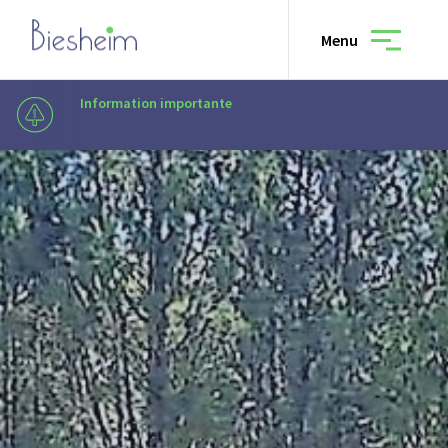
Menu
Information importante
En raison de travaux, les arrêts Théâtre
Municipalité
Vivre à Biesheim
Culture & loisirs