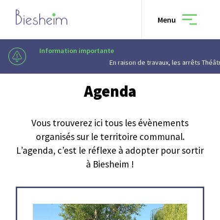
Menu
Information importante
Culture & loisirs
—
Agenda
En raison de travaux, les arrêts Théâtre, Rapp, Vauban et Campus univ
Agenda
Municipalité
Vous trouverez ici tous les évènements
organisés sur le territoire communal.
Vivre à Biesheim
L’agenda, c’est le réflexe à adopter pour sortir
à Biesheim !
Culture & loisirs