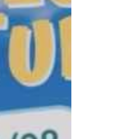
Promenades en barques
mun
Camping l’Ile du Rhin
Port de plaisance
Activités de plein-air
Chasse & battues
Jumelage
Magazine communal
Logo & charte graphique
Contact & accès
Agenda