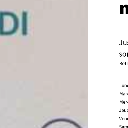
Ju
so
Retr
Lund
Mard
Merc
Jeud
Vend
Same