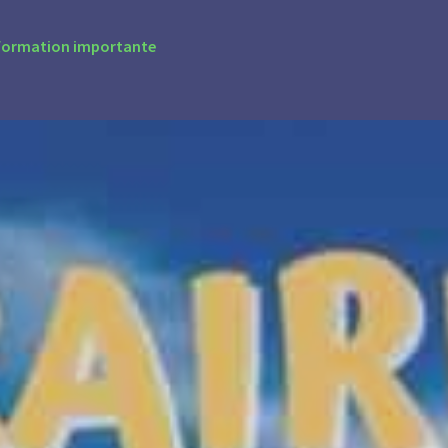
formation importante
palité
Vivre à B
cipal
Présentation
s communales
Urbanisme
nicipaux
Écoles & périscolaire
s actes
Centre communal d’a
 ligne
Associations
lics
Commerces & servic