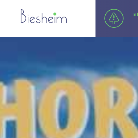
In
Munici
Conseil muni
Commission
Services mu
Publicité de
Paiement en
Marchés pub