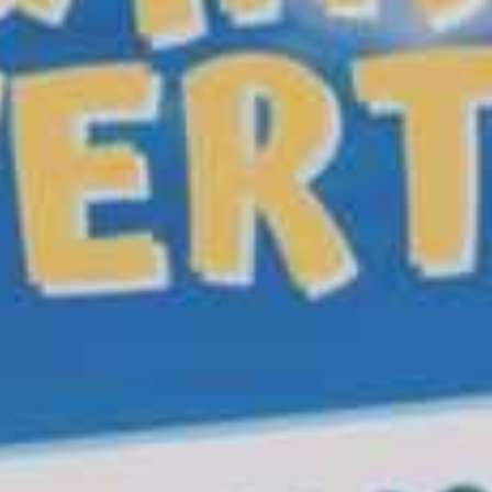
loi
Transports en com
Santé & prévention
Police municipale
Démarches utiles